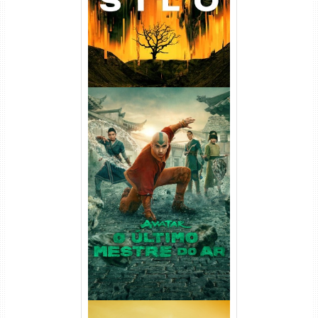
Avatar: O Último Mestre do
Ar 2ª Temporada Torrent
(2026) WEB-DL 1080p Dual
Áudio