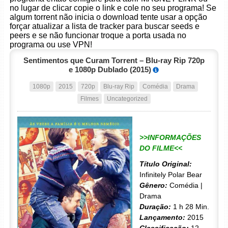
no lugar de clicar copie o link e cole no seu programa! Se
algum torrent não inicia o download tente usar a opção
forçar atualizar a lista de tracker para buscar seeds e
peers e se não funcionar troque a porta usada no
programa ou use VPN!
Sentimentos que Curam Torrent – Blu-ray Rip 720p
e 1080p Dublado (2015)
1080p
2015
720p
Blu-ray Rip
Comédia
Drama
Filmes
Uncategorized
>>INFORMAÇÕES
DO FILME<<
Título Original:
Infinitely Polar Bear
Gênero:
Comédia |
Drama
Duração:
1 h 28 Min.
Lançamento:
2015