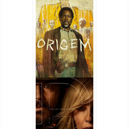
Origem 4ª Temporada Torrent
(2026) WEB-DL 1080p/4K
Dual Áudio
Rancho Dutton 1ª
Temporada Torrent (2026)
WEB-DL 1080p Dual Áudio