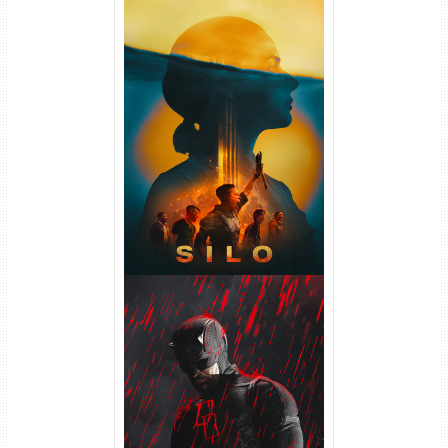
Silo 2ª Temporada (2024)
WEB-DL 1080p Dual Áudio
Demolidor: Renascido 2ª
Temporada (2026) WEB-DL
1080p Dual Áudio