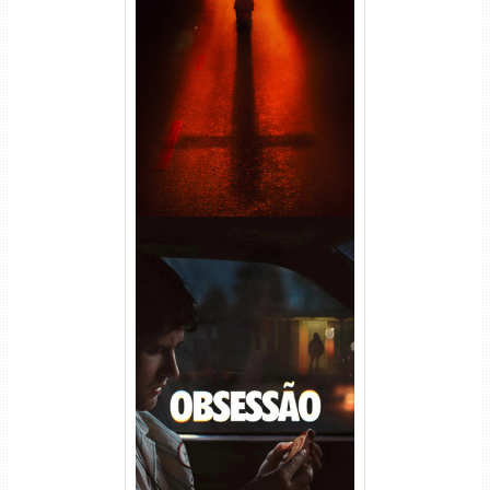
Passageiro do Mal Torrent
(2026) WEB-DL 1080p Dual
Áudio
Obsessão Torrent (2026)
WEB-DL 1080p/4K Dual
Áudio