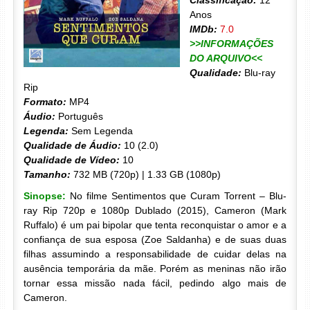
Classificação:
12
Anos
IMDb:
7.0
>>INFORMAÇÕES
DO ARQUIVO<<
Qualidade:
Blu-ray
Rip
Formato:
MP4
Áudio:
Português
Legenda:
Sem Legenda
Qualidade de Áudio:
10 (2.0)
Qualidade de Vídeo:
10
Tamanho:
732 MB (720p) | 1.33 GB (1080p)
Sinopse:
No filme Sentimentos que Curam Torrent – Blu-
ray Rip 720p e 1080p Dublado (2015), Cameron (Mark
Ruffalo) é um pai bipolar que tenta reconquistar o amor e a
confiança de sua esposa (Zoe Saldanha) e de suas duas
filhas assumindo a responsabilidade de cuidar delas na
ausência temporária da mãe. Porém as meninas não irão
tornar essa missão nada fácil, pedindo algo mais de
Cameron.