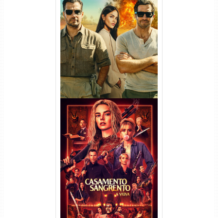
Na Zona Cinzenta Torrent
(2026) WEB-DL 1080p/4K
Dual Áudio
Casamento Sangrento: A
Viúva Torrent (2026) WEB-DL
720p/1080p/4K Dual Áudio