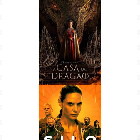
A Casa do Dragão 1ª
Temporada Torrent (2022)
WEB-DL 720p/1080p Dual
Áudio
Silo 1ª Temporada Torrent
(2023) WEB-DL
720p/1080p/4K Dual Áudio