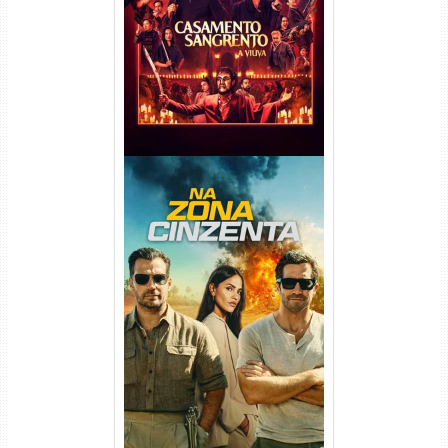
Viúva Torrent (2026) WEB-DL
720p/1080p/4K Dual Áudio
Na Zona Cinzenta Torrent
(2026) WEB-DL 1080p/4K
Dual Áudio