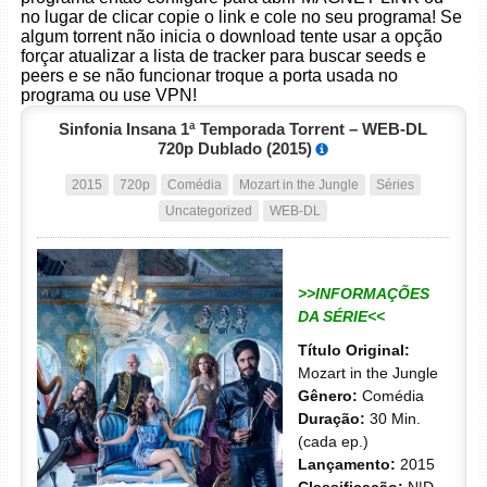
no lugar de clicar copie o link e cole no seu programa! Se
algum torrent não inicia o download tente usar a opção
forçar atualizar a lista de tracker para buscar seeds e
peers e se não funcionar troque a porta usada no
programa ou use VPN!
Sinfonia Insana 1ª Temporada Torrent – WEB-DL
720p Dublado (2015)
2015
720p
Comédia
Mozart in the Jungle
Séries
Uncategorized
WEB-DL
>>INFORMAÇÕES
DA SÉRIE<<
Título Original:
Mozart in the Jungle
Gênero:
Comédia
Duração:
30 Min.
(cada ep.)
Lançamento:
2015