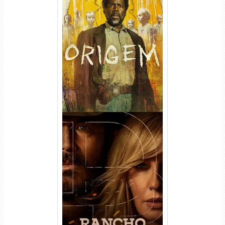
Origem 4ª Temporada Torrent
(2026) WEB-DL 1080p/4K
Dual Áudio
Rancho Dutton 1ª
Temporada Torrent (2026)
WEB-DL 1080p Dual Áudio