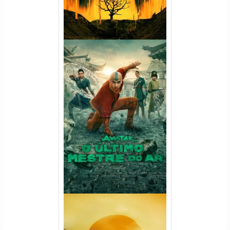
Avatar: O Último Mestre do
Ar 2ª Temporada Torrent
(2026) WEB-DL 1080p Dual
Áudio