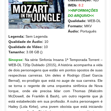
Classificação:
N|D
IMDb
:
8.2
>>INFORMAÇÕES
DO ARQUIVO<<
Qualidade:
WEB-DL
Formato:
MKV
Áudio:
Português
Legenda:
Sem Legenda
Qualidade de Áudio:
10
Qualidade de Vídeo:
10
Tamanho:
3.08 GB ()
Sinopse:
Na série Sinfonia Insana 1ª Temporada Torrent –
WEB-DL 720p Dublado (2015), A história acompanha a vida
de dois personagens que estão em pontos opostos de suas
respectivas carreiras. Um deles é Rodrigo (Gael Garcia
Bernal), ex-prodígio que está no auge de sua carreira. Ele
se torna o regente de uma orquestra sinfônica de Nova
Iorque, onde ele precisa lidar com Thomas (Malcolm
McDowell, de Franklin & Bash), um outro regente que já
está estabelecido em sua profissão. A outra personagem é
Hailey (Lola Kirke), uma jovem oboísta que está iniciando