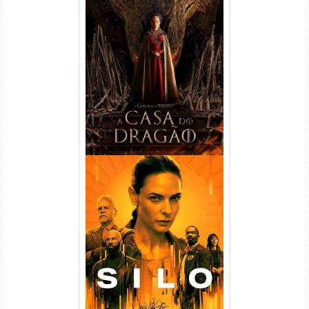
A Casa do Dragão 1ª
Temporada Torrent (2022)
WEB-DL 720p/1080p Dual
Áudio
Silo 1ª Temporada Torrent
(2023) WEB-DL
720p/1080p/4K Dual Áudio