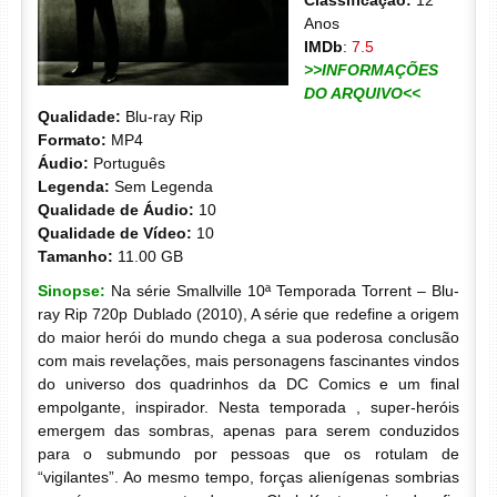
Classificação:
12
Anos
IMDb
:
7.5
>>INFORMAÇÕES
DO ARQUIVO<<
Qualidade:
Blu-ray Rip
Formato:
MP4
Áudio:
Português
Legenda:
Sem Legenda
Qualidade de Áudio:
10
Qualidade de Vídeo:
10
Tamanho:
11.00 GB
Sinopse:
Na série Smallville 10ª Temporada Torrent – Blu-
ray Rip 720p Dublado (2010), A série que redefine a origem
do maior herói do mundo chega a sua poderosa conclusão
com mais revelações, mais personagens fascinantes vindos
do universo dos quadrinhos da DC Comics e um final
empolgante, inspirador. Nesta temporada , super-heróis
emergem das sombras, apenas para serem conduzidos
para o submundo por pessoas que os rotulam de
“vigilantes”. Ao mesmo tempo, forças alienígenas sombrias