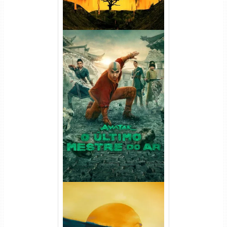
Avatar: O Último Mestre do
Ar 2ª Temporada Torrent
(2026) WEB-DL 1080p Dual
Áudio