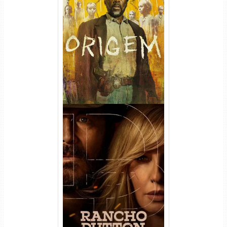
Origem 4ª Temporada Torrent
(2026) WEB-DL 1080p/4K
Dual Áudio
Rancho Dutton 1ª
Temporada Torrent (2026)
WEB-DL 1080p Dual Áudio