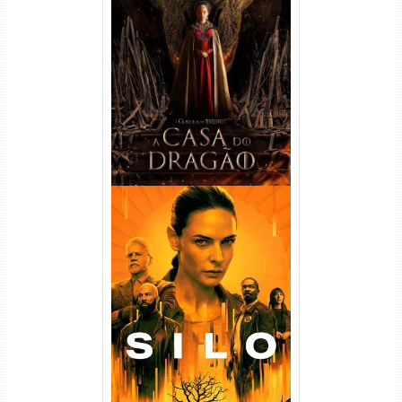
A Casa do Dragão 1ª
Temporada Torrent (2022)
WEB-DL 720p/1080p Dual
Áudio
Silo 1ª Temporada Torrent
(2023) WEB-DL
720p/1080p/4K Dual Áudio