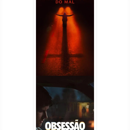
Passageiro do Mal Torrent
(2026) WEB-DL 1080p Dual
Áudio
Obsessão Torrent (2026)
WEB-DL 1080p/4K Dual
Áudio