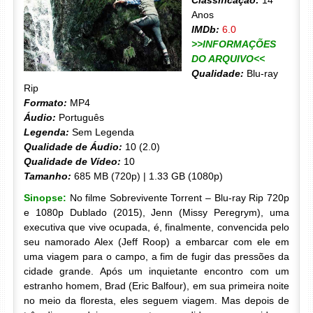
Classificação:
14
Anos
IMDb:
6.0
>>INFORMAÇÕES
DO ARQUIVO<<
Qualidade:
Blu-ray
Rip
Formato:
MP4
Áudio:
Português
Legenda:
Sem Legenda
Qualidade de Áudio:
10 (2.0)
Qualidade de Vídeo:
10
Tamanho:
685 MB (720p) | 1.33 GB (1080p)
Sinopse:
No filme Sobrevivente Torrent – Blu-ray Rip 720p
e 1080p Dublado (2015), Jenn (Missy Peregrym), uma
executiva que vive ocupada, é, finalmente, convencida pelo
seu namorado Alex (Jeff Roop) a embarcar com ele em
uma viagem para o campo, a fim de fugir das pressões da
cidade grande. Após um inquietante encontro com um
estranho homem, Brad (Eric Balfour), em sua primeira noite
no meio da floresta, eles seguem viagem. Mas depois de