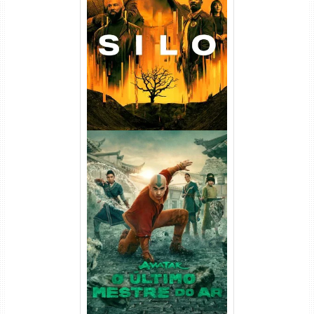
Silo 1ª Temporada Torrent
(2023) WEB-DL
720p/1080p/4K Dual Áudio
Avatar: O Último Mestre do
Ar 2ª Temporada Torrent
(2026) WEB-DL 1080p Dual
Áudio