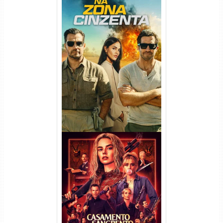
Na Zona Cinzenta Torrent
(2026) WEB-DL 1080p/4K
Dual Áudio
Casamento Sangrento: A
Viúva Torrent (2026) WEB-DL
720p/1080p/4K Dual Áudio