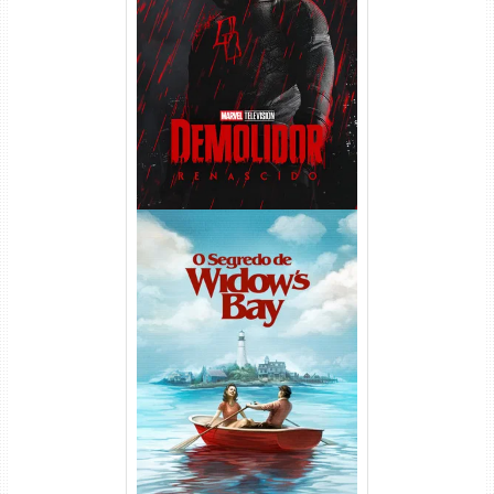
Demolidor: Renascido 2ª
Temporada (2026) WEB-DL
1080p Dual Áudio
O Segredo de Widow’s Bay
1ª Temporada Torrent (2026)
WEB-DL 1080p Dual Áudio