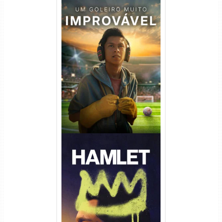
Um Goleiro Muito Improvável
Torrent (2026) WEB-DL 1080p
Dual Áudio
Hamlet Torrent (2026) WEB-
DL 1080p Dual Áudio