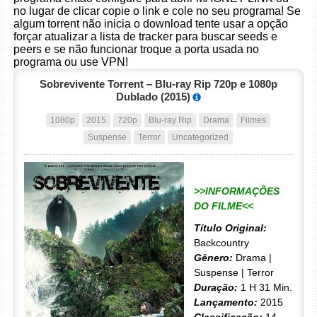
no lugar de clicar copie o link e cole no seu programa! Se
algum torrent não inicia o download tente usar a opção
forçar atualizar a lista de tracker para buscar seeds e
peers e se não funcionar troque a porta usada no
programa ou use VPN!
Sobrevivente Torrent – Blu-ray Rip 720p e 1080p
Dublado (2015)
1080p
2015
720p
Blu-ray Rip
Drama
Filmes
Suspense
Terror
Uncategorized
>>INFORMAÇÕES
DO FILME<<
Título Original:
Backcountry
Gênero:
Drama |
Suspense | Terror
Duração:
1 H 31 Min.
Lançamento:
2015