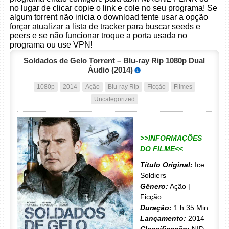
no lugar de clicar copie o link e cole no seu programa! Se
algum torrent não inicia o download tente usar a opção
forçar atualizar a lista de tracker para buscar seeds e
peers e se não funcionar troque a porta usada no
programa ou use VPN!
Soldados de Gelo Torrent – Blu-ray Rip 1080p Dual
Áudio (2014)
1080p
2014
Ação
Blu-ray Rip
Ficção
Filmes
Uncategorized
>>INFORMAÇÕES
DO FILME<<
Título Original:
Ice
Soldiers
Gênero:
Ação |
Ficção
Duração:
1 h 35 Min.
Lançamento:
2014