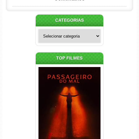
CATEGORIAS
Categorias
TOP FILMES
Passageiro do Mal Torrent
(2026) WEB-DL 1080p Dual
Áudio