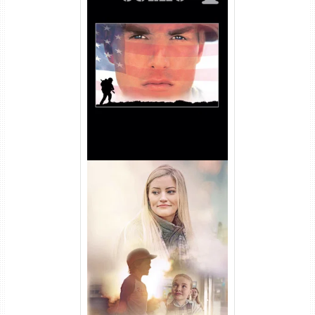
Nascido em 4 de Julho
Torrent (1989) WEB-DL 1080p
Dual Áudio
Uma Amizade para Recordar
Torrent (2025) WEB-DL 1080p
Dual Áudio