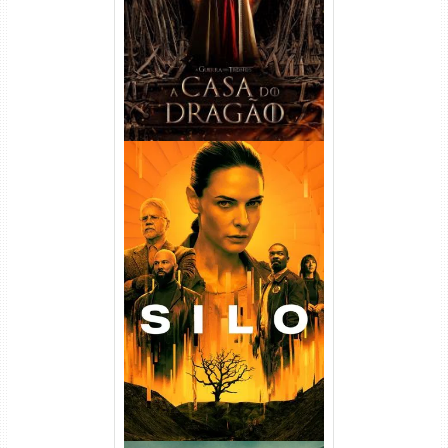
WEB-DL 720p/1080p Dual
Áudio
Silo 1ª Temporada Torrent
(2023) WEB-DL
720p/1080p/4K Dual Áudio