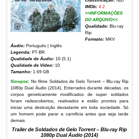
Classificação:
N|D
IMDb:
4.2
>>INFORMAÇÕES
DO ARQUIVO<<
Qualidade:
Blu-ray
Rip
Formato:
MKV
Áudio:
Português | Inglês
Legenda:
PT-BR
Qualidade de Áudio:
10 (5.1)
Qualidade de Vídeo:
10
Tamanho:
1.69 GB
Sinopse:
No filme Soldados de Gelo Torrent – Blu-ray Rip
1080p Dual Áudio (2014), Enterrados durante décadas, os
corpos geneticamente modificados de super soldados
foram redescobertos, reativados e estão prontos para
iniciar uma destruição devastante em toda sociedade. Só
um homem pode parar a carnificia antes que seja tarde
demais.
Trailer de Soldados de Gelo Torrent – Blu-ray Rip
1080p Dual Áudio (2014)