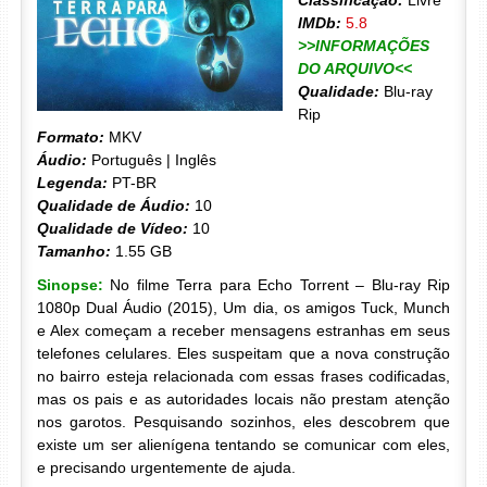
Classificação:
Livre
IMDb:
5.8
>>INFORMAÇÕES
DO ARQUIVO<<
Qualidade:
Blu-ray
Rip
Formato:
MKV
Áudio:
Português | Inglês
Legenda:
PT-BR
Qualidade de Áudio:
10
Qualidade de Vídeo:
10
Tamanho:
1.55 GB
Sinopse:
No filme Terra para Echo Torrent – Blu-ray Rip
1080p Dual Áudio (2015), Um dia, os amigos Tuck, Munch
e Alex começam a receber mensagens estranhas em seus
telefones celulares. Eles suspeitam que a nova construção
no bairro esteja relacionada com essas frases codificadas,
mas os pais e as autoridades locais não prestam atenção
nos garotos. Pesquisando sozinhos, eles descobrem que
existe um ser alienígena tentando se comunicar com eles,
e precisando urgentemente de ajuda.