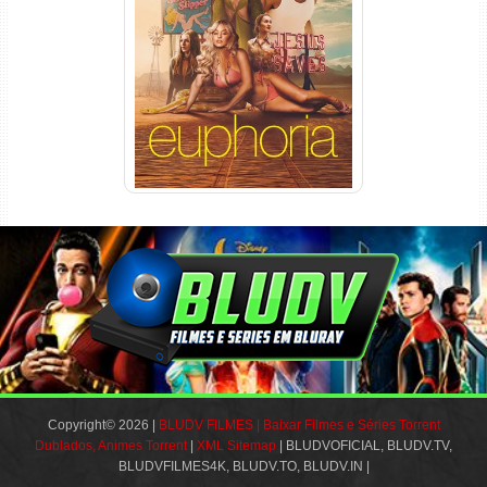
Euphoria 3ª Temporada
Torrent (2026) WEB-DL 1080p
Dual Áudio
Copyright© 2026 |
BLUDV FILMES | Baixar Filmes e Séries Torrent
Dublados, Animes Torrent
|
XML Sitemap
| BLUDVOFICIAL, BLUDV.TV,
BLUDVFILMES4K, BLUDV.TO, BLUDV.IN |