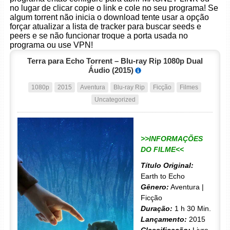
no lugar de clicar copie o link e cole no seu programa! Se
algum torrent não inicia o download tente usar a opção
forçar atualizar a lista de tracker para buscar seeds e
peers e se não funcionar troque a porta usada no
programa ou use VPN!
Terra para Echo Torrent – Blu-ray Rip 1080p Dual
Áudio (2015)
1080p
2015
Aventura
Blu-ray Rip
Ficção
Filmes
Uncategorized
>>INFORMAÇÕES
DO FILME<<
Título Original:
Earth to Echo
Gênero:
Aventura |
Ficção
Duração:
1 h 30 Min.
Lançamento:
2015