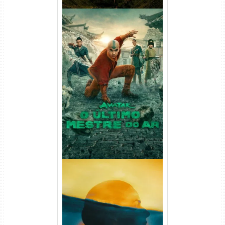
Avatar: O Último Mestre do
Ar 2ª Temporada Torrent
(2026) WEB-DL 1080p Dual
Áudio