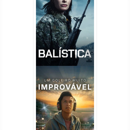
Balística Torrent (2025) WEB-
DL 1080p Dual Áudio
Um Goleiro Muito Improvável
Torrent (2026) WEB-DL 1080p
Dual Áudio