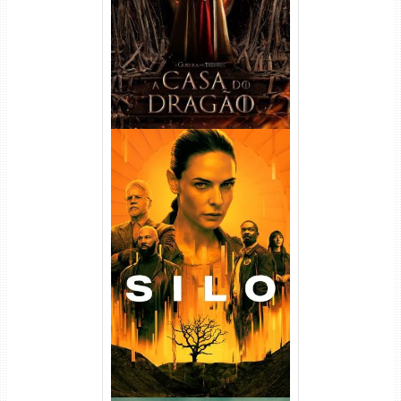
WEB-DL 720p/1080p Dual
Áudio
Silo 1ª Temporada Torrent
(2023) WEB-DL
720p/1080p/4K Dual Áudio