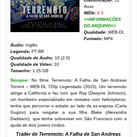
Classificação:
12
Anos
IMDb:
6.3
>>INFORMAÇÕES
DO ARQUIVO<<
Qualidade:
WEB-DL
Formato:
MP4
Áudio:
Inglês
Legenda:
PT-BR
Qualidade de Áudio:
10 (2.0)
Qualidade de Vídeo:
10
Tamanho:
1.25 GB
Sinopse:
No filme Terremoto: A Falha de San Andreas
Torrent – WEB-DL 720p Legendado (2015), Um terremoto
atinge a Califórnia e faz com que Ray (Dwayne Johnson),
um bombeiro especializado em restates com helicópteros,
tenha que percorrer o estado ao lado da ex-esposa (Carla
Gugino) para resgatar a sua filha Blake (Alexandra
Daddario), que tenha sobreviver em São Francisco com a
ajuda de dois jovens irmãos.
Trailer de Terremoto: A Falha de San Andreas