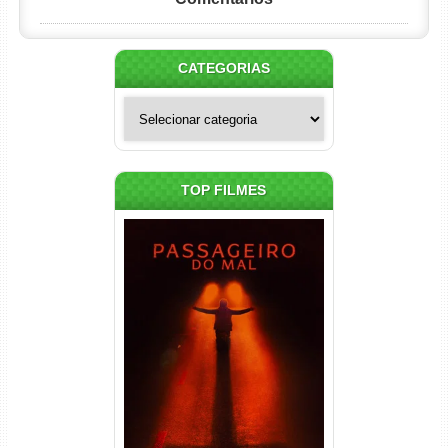
CATEGORIAS
Categorias
TOP FILMES
Passageiro do Mal Torrent
(2026) WEB-DL 1080p Dual
Áudio