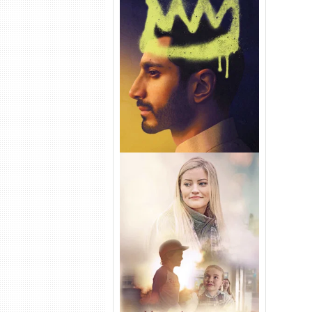
Hamlet Torrent (2026) WEB-
DL 1080p Dual Áudio
Uma Amizade para Recordar
Torrent (2025) WEB-DL 1080p
Dual Áudio