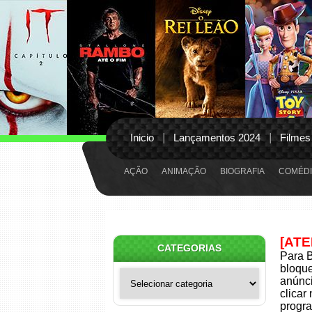
Inicio
Lançamentos 2024
Filmes
AÇÃO
ANIMAÇÃO
BIOGRAFIA
COMÉDI
[AT
CATEGORIAS
Para B
bloqu
Categorias
anúnci
clicar
progra