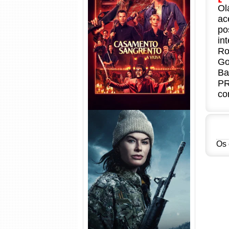
Ol
ac
Casamento Sangrento: A
po
Viúva Torrent (2026) WEB-DL
in
720p/1080p/4K Dual Áudio
Ro
Go
Ba
PR
co
Os 
Balística Torrent (2025) WEB-
DL 1080p Dual Áudio