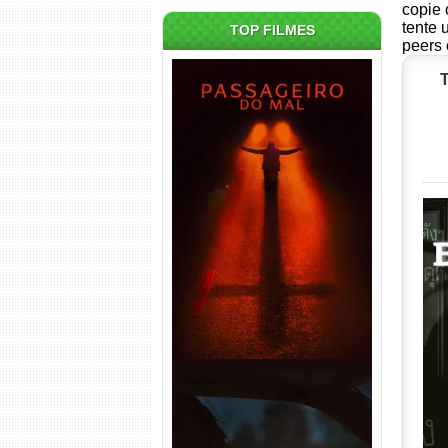
copie 
tente 
TOP FILMES
peers 
Passageiro do Mal Torrent
(2026) WEB-DL 1080p Dual
Áudio