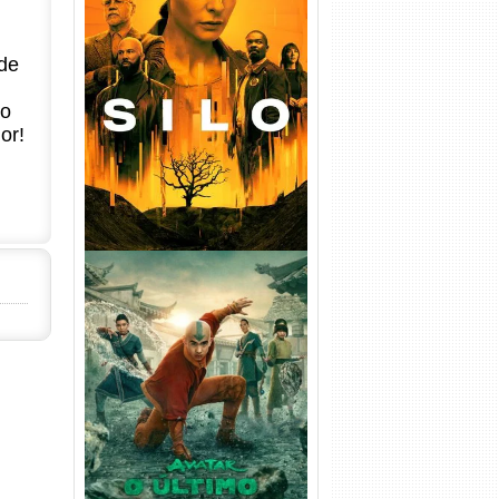
de
Silo 1ª Temporada Torrent
(2023) WEB-DL
720p/1080p/4K Dual Áudio
no
or!
Avatar: O Último Mestre do
Ar 2ª Temporada Torrent
(2026) WEB-DL 1080p Dual
Áudio