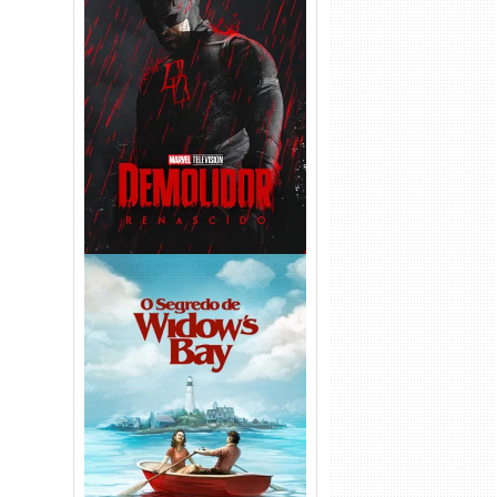
Demolidor: Renascido 2ª
Temporada (2026) WEB-DL
1080p Dual Áudio
O Segredo de Widow’s Bay
1ª Temporada Torrent (2026)
WEB-DL 1080p Dual Áudio