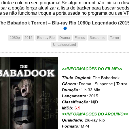
o link e cole no seu programa! Se algum torrent não inicia o d
usar a opção forçar atualizar a lista de tracker para buscar seed
e se não funcionar troque a porta usada no programa ou use V
The Babadook Torrent – Blu-ray Rip 1080p Legendado (2015
1080p
2015
Blu-ray Rip
Drama
Filmes
Suspense
Terror
Uncategorized
>>INFORMAÇÕES DO FILME<<
Título Original:
The Babadook
Gênero:
Drama | Suspense | Terror
Duração:
1 h 33 Min.
Lançamento:
2015
Classificação:
N|D
IMDb:
6.9
>>INFORMAÇÕES DO ARQUIVO<<
Qualidade:
Blu-ray Rip
Formato:
MP4