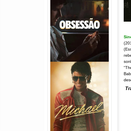
Obsessão Torrent (2026)
WEB-DL 1080p/4K Dual
Áudio
Si
(20
(Es
reb
son
“Th
Bab
des
Tr
Michael Torrent (2026) WEB-
DL 1080p/4K Dual Áudio