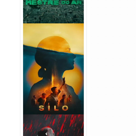
Silo 2ª Temporada (2024)
WEB-DL 1080p Dual Áudio