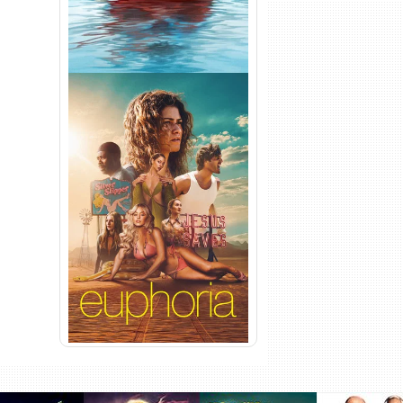
Euphoria 3ª Temporada
Torrent (2026) WEB-DL 1080p
Dual Áudio