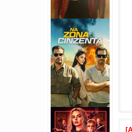
Na Zona Cinzenta Torrent
(2026) WEB-DL 1080p/4K
Dual Áudio
[