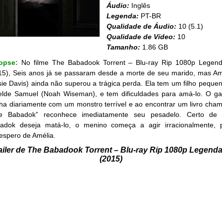
Áudio:
Inglês
Legenda:
PT-BR
Qualidade de Áudio:
10 (5.1)
Qualidade de Vídeo:
10
Tamanho:
1.86 GB
nopse:
No filme The Babadook Torrent – Blu-ray Rip 1080p Legen
15), Seis anos já se passaram desde a morte de seu marido, mas Am
sie Davis) ainda não superou a trágica perda. Ela tem um filho pequen
elde Samuel (Noah Wiseman), e tem dificuldades para amá-lo. O ga
ha diariamente com um monstro terrível e ao encontrar um livro cha
e Babadok” reconhece imediatamente seu pesadelo. Certo de
adok deseja matá-lo, o menino começa a agir irracionalmente, 
espero de Amélia.
ailer de The Babadook Torrent – Blu-ray Rip 1080p Legend
(2015)