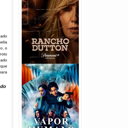
Rancho Dutton 1ª
Temporada Torrent (2026)
WEB-DL 1080p Dual Áudio
dado
elia
o, o
roto
mado
 que
para
ado
Vapor Humano 1ª Temporada
Torrent (2026) WEB-DL 1080p
Dual Áudio