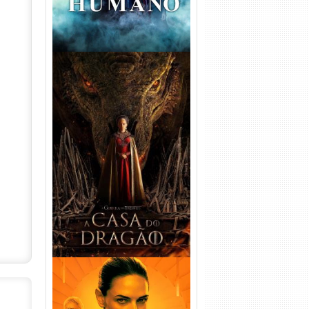
A Casa do Dragão 1ª
Temporada Torrent (2022)
WEB-DL 720p/1080p Dual
Áudio