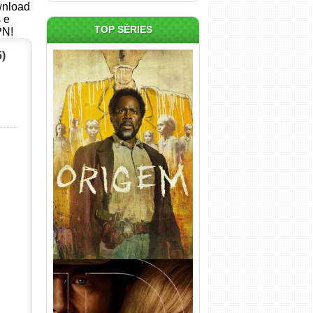
ownload
s e
TOP SÉRIES
PN!
)
Origem 4ª Temporada Torrent
(2026) WEB-DL 1080p/4K
Dual Áudio