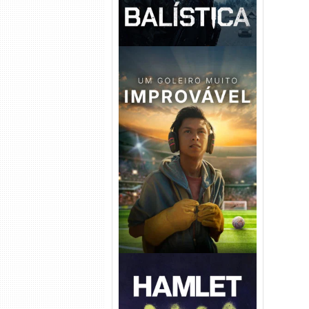
Um Goleiro Muito Improvável
Torrent (2026) WEB-DL 1080p
Dual Áudio