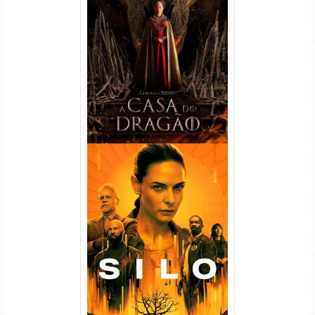
A Casa do Dragão 1ª
Temporada Torrent (2022)
WEB-DL 720p/1080p Dual
Áudio
Silo 1ª Temporada Torrent
(2023) WEB-DL
720p/1080p/4K Dual Áudio