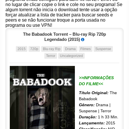
no lugar de clicar copie o link e cole no seu programa! Se
algum torrent não inicia o download tente usar a opção
forçar atualizar a lista de tracker para buscar seeds e
peers e se não funcionar troque a porta usada no
programa ou use VPN!
The Babadook Torrent – Blu-ray Rip 720p
Legendado (2015)
2015
720p
Blu-ray Rip
Drama
Filmes
Suspense
Terror
Uncategorized
>>INFORMAÇÕES
DO FILME<<
Título Original:
The
Babadook
Gênero:
Drama |
Suspense | Terror
Duração:
1 h 33 Min.
Lançamento:
2015