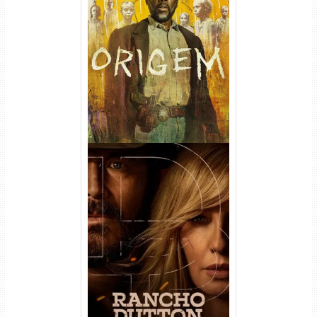
Origem 4ª Temporada Torrent
(2026) WEB-DL 1080p/4K
Dual Áudio
Rancho Dutton 1ª
Temporada Torrent (2026)
WEB-DL 1080p Dual Áudio