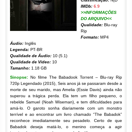
Classificação:
N|D
IMDb:
6.9
>>INFORMAÇÕES
DO ARQUIVO<<
Qualidade:
Blu-ray
Rip
Formato:
MP4
Áudio:
Inglês
Legenda:
PT-BR
Qualidade de Áudio:
10 (5.1)
Qualidade de Vídeo:
10
Tamanho:
1.18 GB
Sinopse:
No filme The Babadook Torrent – Blu-ray Rip
720p Legendado (2015), Seis anos já se passaram desde a
morte de seu marido, mas Amelia (Essie Davis) ainda não
superou a trágica perda. Ela tem um filho pequeno, o
rebelde Samuel (Noah Wiseman), e tem dificuldades para
amá-lo. O garoto sonha diariamente com um monstro
terrível e ao encontrar um livro chamado “The Babadok”
reconhece imediatamente seu pesadelo. Certo de que
Babadok deseja matá-lo, o menino começa a agir