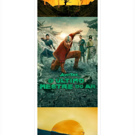
Avatar: O Último Mestre do
Ar 2ª Temporada Torrent
(2026) WEB-DL 1080p Dual
Áudio