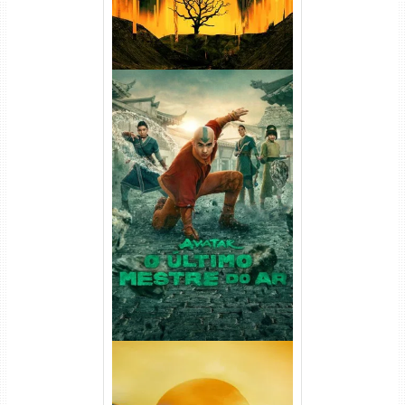
Avatar: O Último Mestre do
Ar 2ª Temporada Torrent
(2026) WEB-DL 1080p Dual
Áudio