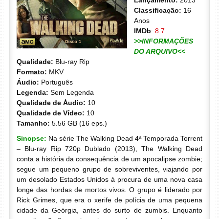
Lançamento:
2013
Classificação:
16
Anos
IMDb
:
8.7
>>INFORMAÇÕES
DO ARQUIVO<<
Qualidade:
Blu-ray Rip
Formato:
MKV
Áudio:
Português
Legenda:
Sem Legenda
Qualidade de Áudio:
10
Qualidade de Vídeo:
10
Tamanho:
5.56 GB (16 eps.)
Sinopse:
Na série The Walking Dead 4ª Temporada Torrent
– Blu-ray Rip 720p Dublado (2013), The Walking Dead
conta a história da consequência de um apocalipse zombie;
segue um pequeno grupo de sobreviventes, viajando por
um desolado Estados Unidos à procura de uma nova casa
longe das hordas de mortos vivos. O grupo é liderado por
Rick Grimes, que era o xerife de polícia de uma pequena
cidade da Geórgia, antes do surto de zumbis. Enquanto