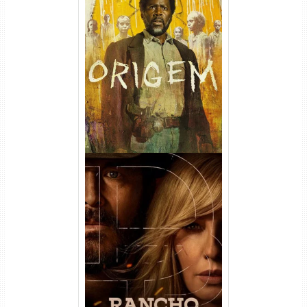
Origem 4ª Temporada Torrent
(2026) WEB-DL 1080p/4K
Dual Áudio
Rancho Dutton 1ª
Temporada Torrent (2026)
WEB-DL 1080p Dual Áudio