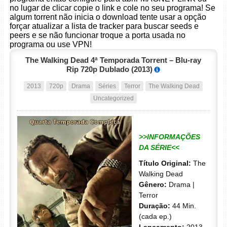
no lugar de clicar copie o link e cole no seu programa! Se
algum torrent não inicia o download tente usar a opção
forçar atualizar a lista de tracker para buscar seeds e
peers e se não funcionar troque a porta usada no
programa ou use VPN!
The Walking Dead 4ª Temporada Torrent – Blu-ray
Rip 720p Dublado (2013)
2013
720p
Drama
Séries
Terror
The Walking Dead
Uncategorized
>>INFORMAÇÕES
DA SÉRIE<<
Título Original:
The
Walking Dead
Gênero:
Drama |
Terror
Duração:
44 Min.
(cada ep.)