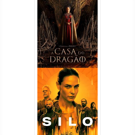
A Casa do Dragão 1ª
Temporada Torrent (2022)
WEB-DL 720p/1080p Dual
Áudio
Silo 1ª Temporada Torrent
(2023) WEB-DL
720p/1080p/4K Dual Áudio