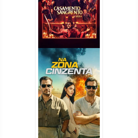
Viúva Torrent (2026) WEB-DL
720p/1080p/4K Dual Áudio
Na Zona Cinzenta Torrent
(2026) WEB-DL 1080p/4K
Dual Áudio