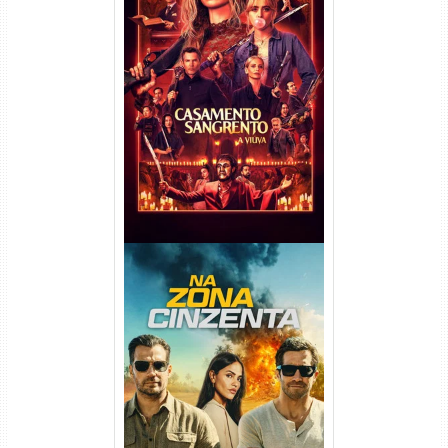
Casamento Sangrento: A
Viúva Torrent (2026) WEB-DL
720p/1080p/4K Dual Áudio
Na Zona Cinzenta Torrent
(2026) WEB-DL 1080p/4K
Dual Áudio