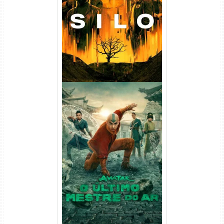
(2023) WEB-DL
720p/1080p/4K Dual Áudio
Avatar: O Último Mestre do
Ar 2ª Temporada Torrent
(2026) WEB-DL 1080p Dual
Áudio