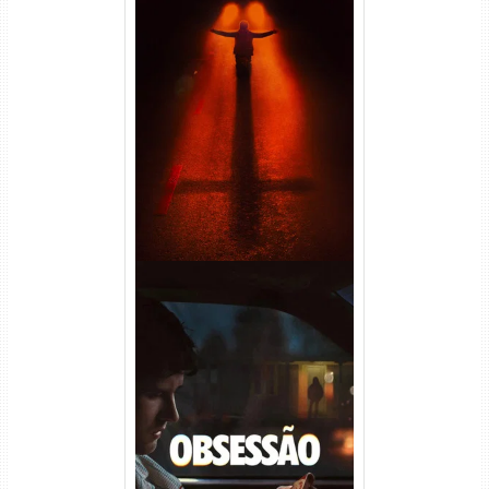
Passageiro do Mal Torrent
(2026) WEB-DL 1080p Dual
Áudio
Obsessão Torrent (2026)
WEB-DL 1080p/4K Dual
Áudio