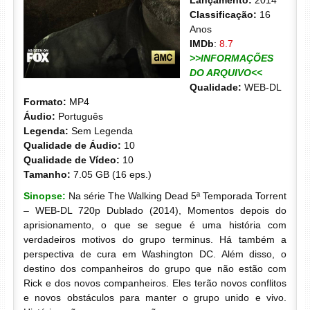
Lançamento:
2014
Classificação:
16
Anos
IMDb
:
8.7
>>INFORMAÇÕES
DO ARQUIVO<<
Qualidade:
WEB-DL
Formato:
MP4
Áudio:
Português
Legenda:
Sem Legenda
Qualidade de Áudio:
10
Qualidade de Vídeo:
10
Tamanho:
7.05 GB (16 eps.)
Sinopse:
Na série The Walking Dead 5ª Temporada Torrent
– WEB-DL 720p Dublado (2014), Momentos depois do
aprisionamento, o que se segue é uma história com
verdadeiros motivos do grupo terminus. Há também a
perspectiva de cura em Washington DC. Além disso, o
destino dos companheiros do grupo que não estão com
Rick e dos novos companheiros. Eles terão novos conflitos
e novos obstáculos para manter o grupo unido e vivo.