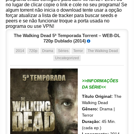
no lugar de clicar copie o link e cole no seu programa! Se
algum torrent não inicia o download tente usar a opção
forçar atualizar a lista de tracker para buscar seeds e
peers e se não funcionar troque a porta usada no
programa ou use VPN!
The Walking Dead 5ª Temporada Torrent – WEB-DL
720p Dublado (2014)
2014
720p
Drama
Séries
Terror
The Walking Dead
Uncategorized
>>INFORMAÇÕES
DA SÉRIE<<
Título Original:
The
Walking Dead
Gênero:
Drama |
Terror
Duração:
45 Min.
(cada ep.)