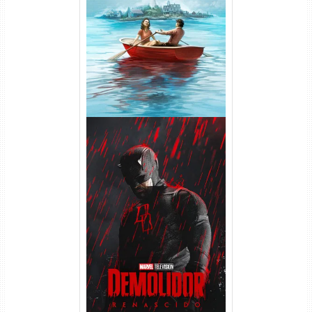
O Segredo de Widow’s Bay
1ª Temporada Torrent (2026)
WEB-DL 1080p Dual Áudio
Demolidor: Renascido 2ª
Temporada (2026) WEB-DL
1080p Dual Áudio