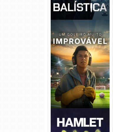
Um Goleiro Muito Improvável
Torrent (2026) WEB-DL 1080p
Dual Áudio