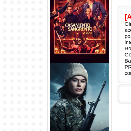
Casamento Sangrento: A
[
Viúva Torrent (2026) WEB-DL
Ol
720p/1080p/4K Dual Áudio
ac
po
in
Ro
Go
Ba
PR
co
Balística Torrent (2025) WEB-
DL 1080p Dual Áudio