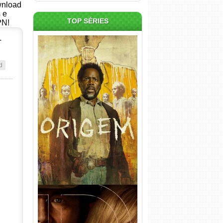
ownload
s e
TOP SÉRIES
PN!
–
d
Origem 4ª Temporada Torrent
(2026) WEB-DL 1080p/4K
Dual Áudio