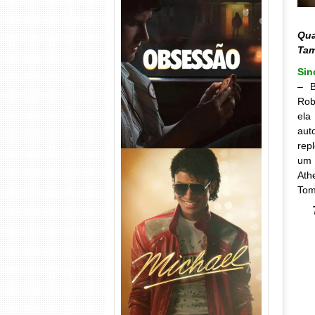
Obsessão Torrent (2026)
Qua
WEB-DL 1080p/4K Dual
Ta
Áudio
Sin
– B
Rob
ela
aut
rep
um 
Ath
Tom
Michael Torrent (2026) WEB-
DL 1080p/4K Dual Áudio