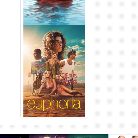
Euphoria 3ª Temporada
Torrent (2026) WEB-DL 1080p
Dual Áudio