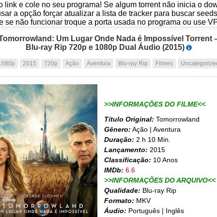
o link e cole no seu programa! Se algum torrent não inicia o d
usar a opção forçar atualizar a lista de tracker para buscar seed
e se não funcionar troque a porta usada no programa ou use V
Tomorrowland: Um Lugar Onde Nada é Impossível Torrent 
Blu-ray Rip 720p e 1080p Dual Áudio (2015)
1080p
2015
720p
Ação
Aventura
Blu-ray Rip
Filmes
Uncategorize
>>INFORMAÇÕES DO FILME<<
Título Original:
Tomorrowland
Gênero:
Ação | Aventura
Duração:
2 h 10 Min.
Lançamento:
2015
Classificação:
10 Anos
IMDb:
6.6
>>INFORMAÇÕES DO ARQUIVO<<
Qualidade:
Blu-ray Rip
Formato:
MKV
Áudio:
Português | Inglês