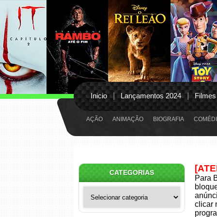
Inicio
Lançamentos 2024
Filmes
AÇÃO
ANIMAÇÃO
BIOGRAFIA
COMÉDI
[AT
CATEGORIAS
Para B
bloqu
Categorias
anúnci
clicar
progra