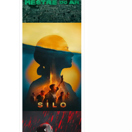
Silo 2ª Temporada (2024)
WEB-DL 1080p Dual Áudio