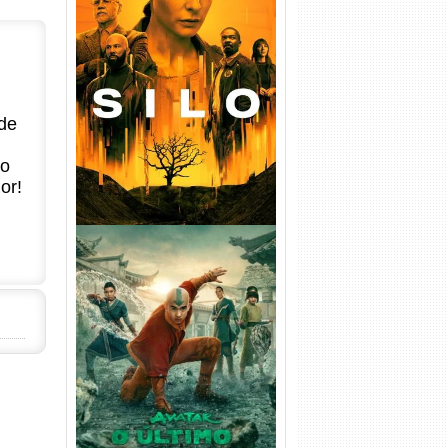
Silo 1ª Temporada Torrent
(2023) WEB-DL
720p/1080p/4K Dual Áudio
de
no
or!
Avatar: O Último Mestre do
Ar 2ª Temporada Torrent
(2026) WEB-DL 1080p Dual
Áudio