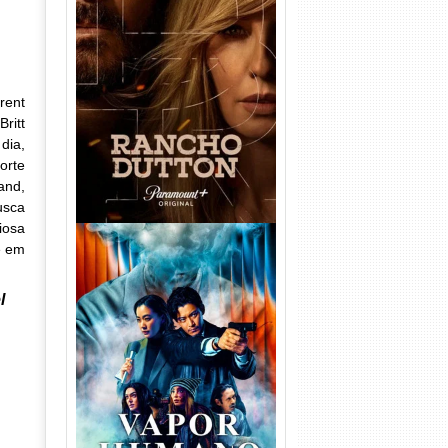
Rancho Dutton 1ª
Temporada Torrent (2026)
WEB-DL 1080p Dual Áudio
rent
ritt
dia,
orte
and,
usca
iosa
e em
l
Vapor Humano 1ª Temporada
Torrent (2026) WEB-DL 1080p
Dual Áudio