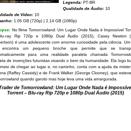
Legenda:
PT-BR
Qualidade de Áudio:
10
lidade de Vídeo:
10
manho:
1.05 GB (720p) | 2.14 GB (1080p)
opse:
No filme Tomorrowland: Um Lugar Onde Nada é Impossível Tor
lu-ray Rip 720p e 1080p Dual Áudio (2015), Casey Newton (B
ertson) é uma adolescente com enorme curiosidade pela ciência. Um 
 encontra um pequeno broche que permite que se transp
omaticamente para uma realidade paralela chamada Tomorrowl
leta de invenções futuristas visando o bem da humanidade. Ela logo b
meio de chegar ao lugar e, no caminho, conta com a ajuda da mister
ena (Raffey Cassidy) e de Frank Walker (George Clooney), que estev
orrowland quando garoto mas hoje leva uma vida amargurada.
Trailer de Tomorrowland: Um Lugar Onde Nada é Impossíve
Torrent – Blu-ray Rip 720p e 1080p Dual Áudio (2015)