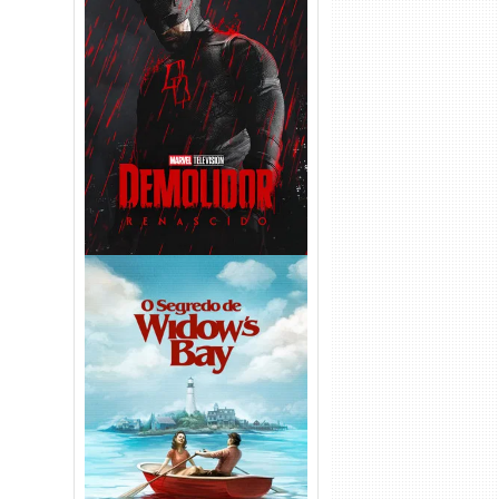
Demolidor: Renascido 2ª
Temporada (2026) WEB-DL
1080p Dual Áudio
O Segredo de Widow’s Bay
1ª Temporada Torrent (2026)
WEB-DL 1080p Dual Áudio