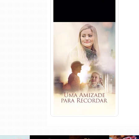
Uma Amizade para Recordar
Torrent (2025) WEB-DL 1080p
Dual Áudio