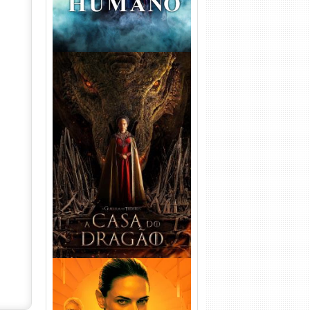
A Casa do Dragão 1ª
Temporada Torrent (2022)
WEB-DL 720p/1080p Dual
Áudio