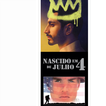
Hamlet Torrent (2026) WEB-
DL 1080p Dual Áudio
Nascido em 4 de Julho
Torrent (1989) WEB-DL 1080p
Dual Áudio