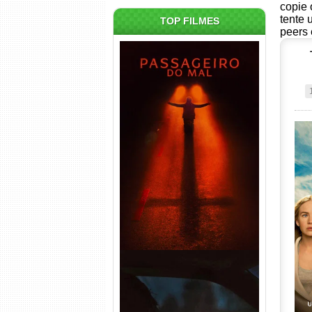
copie 
tente 
TOP FILMES
peers 
Passageiro do Mal Torrent
(2026) WEB-DL 1080p Dual
Áudio