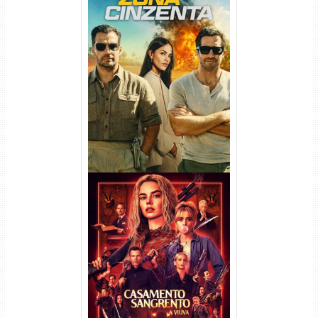
Na Zona Cinzenta Torrent
(2026) WEB-DL 1080p/4K
Dual Áudio
Casamento Sangrento: A
Viúva Torrent (2026) WEB-DL
720p/1080p/4K Dual Áudio