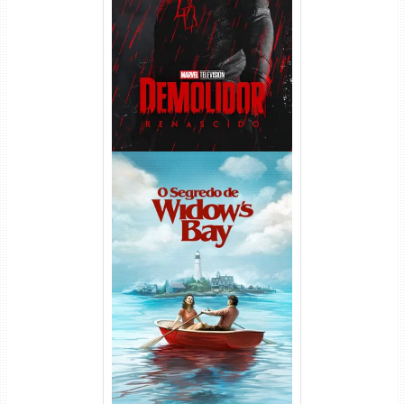
Demolidor: Renascido 2ª
Temporada (2026) WEB-DL
1080p Dual Áudio
O Segredo de Widow’s Bay
1ª Temporada Torrent (2026)
WEB-DL 1080p Dual Áudio