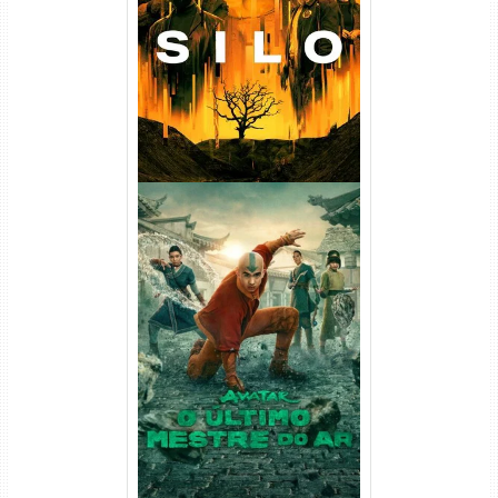
(2023) WEB-DL
720p/1080p/4K Dual Áudio
Avatar: O Último Mestre do
Ar 2ª Temporada Torrent
(2026) WEB-DL 1080p Dual
Áudio