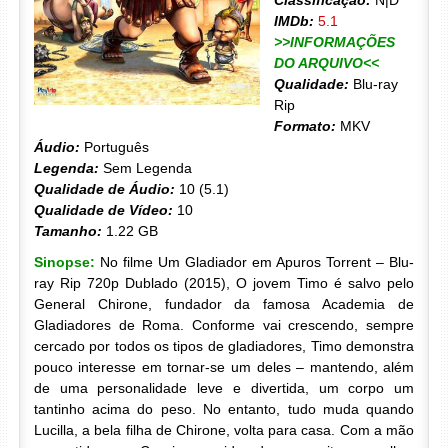
Classificação:
N|D
IMDb:
5.1
>>INFORMAÇÕES
DO ARQUIVO<<
Qualidade:
Blu-ray
Rip
Formato:
MKV
Áudio:
Português
Legenda:
Sem Legenda
Qualidade de Áudio:
10 (5.1)
Qualidade de Vídeo:
10
Tamanho:
1.22 GB
Sinopse:
No filme Um Gladiador em Apuros Torrent – Blu-
ray Rip 720p Dublado (2015), O jovem Timo é salvo pelo
General Chirone, fundador da famosa Academia de
Gladiadores de Roma. Conforme vai crescendo, sempre
cercado por todos os tipos de gladiadores, Timo demonstra
pouco interesse em tornar-se um deles – mantendo, além
de uma personalidade leve e divertida, um corpo um
tantinho acima do peso. No entanto, tudo muda quando
Lucilla, a bela filha de Chirone, volta para casa. Com a mão