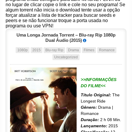
no lugar de clicar copie o link e cole no seu programa! Se
algum torrent não inicia o download tente usar a opção
forçar atualizar a lista de tracker para buscar seeds e
peers e se não funcionar troque a porta usada no
programa ou use VPN!
Uma Longa Jornada Torrent – Blu-ray Rip 1080p
Dual Áudio (2015)
1080p
2015
Blu-ray Rip
Drama
Filmes
Romance
Uncategorized
>>INFORMAÇÕES
DO FILME<<
Título Original:
The
Longest Ride
Gênero:
Drama |
Romance
Duração:
2 h 08 Min.
Lançamento:
2015