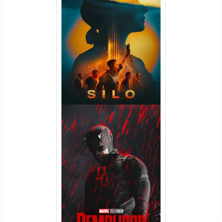
Silo 2ª Temporada (2024)
WEB-DL 1080p Dual Áudio
Demolidor: Renascido 2ª
Temporada (2026) WEB-DL
1080p Dual Áudio