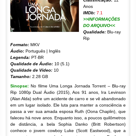
Classificação:
12
Anos
IMDb:
7.1
>>INFORMAÇÕES
DO ARQUIVO<<
Qualidade:
Blu-ray
Rip
Formato:
MKV
Áudio:
Português | Inglês
Legenda:
PT-BR
Qualidade de Áudio:
10 (5.1)
Qualidade de Vídeo:
10
Tamanho:
2.28 GB
Sinopse:
No filme Uma Longa Jornada Torrent – Blu-ray
Rip 1080p Dual Áudio (2015), Aos 91 anos, Ira Levinson
(Alan Alda) sofre um acidente de carro e se vê abandonado
em um lugar isolado. Ele luta para manter a consciência e
passa a ver sua amada esposa Ruth (Oona Chaplin), que
faleceu há nove anos. Enquanto isso, a poucos quilômetros
de distância, a bela Sophia Danko (Britt Robertson)
conhece o jovem cowboy Luke (Scott Eastwood), que a