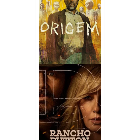
Origem 4ª Temporada Torrent
(2026) WEB-DL 1080p/4K
Dual Áudio
Rancho Dutton 1ª
Temporada Torrent (2026)
WEB-DL 1080p Dual Áudio