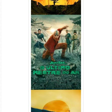
Avatar: O Último Mestre do
Ar 2ª Temporada Torrent
(2026) WEB-DL 1080p Dual
Áudio