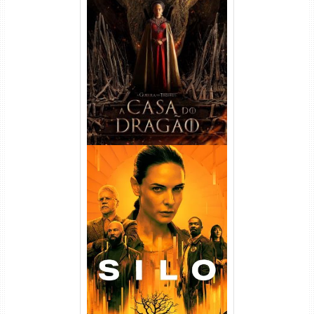
A Casa do Dragão 1ª
Temporada Torrent (2022)
WEB-DL 720p/1080p Dual
Áudio
Silo 1ª Temporada Torrent
(2023) WEB-DL
720p/1080p/4K Dual Áudio