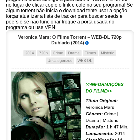
no lugar de clicar copie o link e cole no seu programa! Se
algum torrent não inicia o download tente usar a opção
forçar atualizar a lista de tracker para buscar seeds e
peers e se não funcionar troque a porta usada no
programa ou use VPN!
Veronica Mars: O Filme Torrent – WEB-DL 720p
Dublado (2014)
2014
720p
Crime
Drama
Filmes
Mistério
Uncategorized
WEB-DL
>>INFORMAÇÕES
DO FILME<<
Título Original:
Veronica Mars
Gênero:
Crime |
Drama | Mistério
Duração:
1 h 47 Min.
Lançamento:
2014