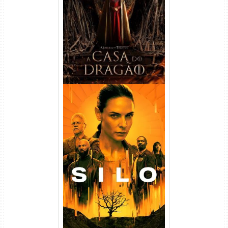
Temporada Torrent (2022)
WEB-DL 720p/1080p Dual
Áudio
Silo 1ª Temporada Torrent
(2023) WEB-DL
720p/1080p/4K Dual Áudio