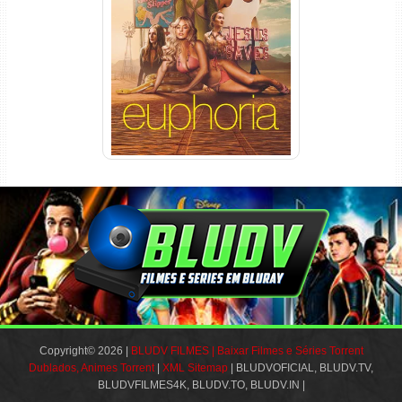
Euphoria 3ª Temporada
Torrent (2026) WEB-DL 1080p
Dual Áudio
Copyright© 2026 |
BLUDV FILMES | Baixar Filmes e Séries Torrent
Dublados, Animes Torrent
|
XML Sitemap
| BLUDVOFICIAL, BLUDV.TV,
BLUDVFILMES4K, BLUDV.TO, BLUDV.IN |