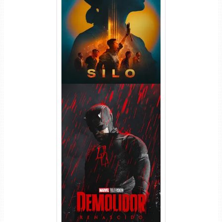
Silo 2ª Temporada (2024)
WEB-DL 1080p Dual Áudio
Demolidor: Renascido 2ª
Temporada (2026) WEB-DL
1080p Dual Áudio