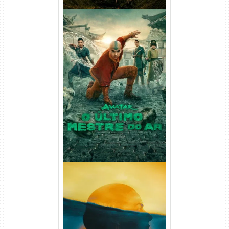
Avatar: O Último Mestre do
Ar 2ª Temporada Torrent
(2026) WEB-DL 1080p Dual
Áudio