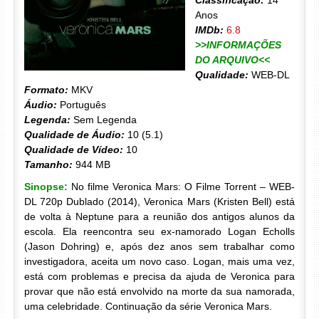
Classificação:
14
Anos
IMDb:
6.8
>>INFORMAÇÕES
DO ARQUIVO<<
Qualidade:
WEB-DL
Formato:
MKV
Áudio:
Português
Legenda:
Sem Legenda
Qualidade de Áudio:
10 (5.1)
Qualidade de Vídeo:
10
Tamanho:
944 MB
Sinopse:
No filme Veronica Mars: O Filme Torrent – WEB-
DL 720p Dublado (2014), Veronica Mars (Kristen Bell) está
de volta à Neptune para a reunião dos antigos alunos da
escola. Ela reencontra seu ex-namorado Logan Echolls
(Jason Dohring) e, após dez anos sem trabalhar como
investigadora, aceita um novo caso. Logan, mais uma vez,
está com problemas e precisa da ajuda de Veronica para
provar que não está envolvido na morte da sua namorada,
uma celebridade. Continuação da série Veronica Mars.