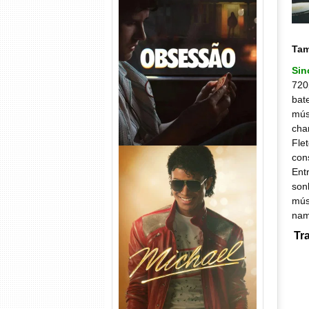
Obsessão Torrent (2026)
WEB-DL 1080p/4K Dual
Ta
Áudio
Si
720
bat
mús
cha
Fle
con
Ent
son
mús
nam
Tr
Michael Torrent (2026) WEB-
DL 1080p/4K Dual Áudio