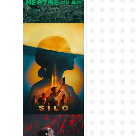
Silo 2ª Temporada (2024)
WEB-DL 1080p Dual Áudio