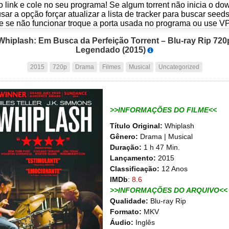
o link e cole no seu programa! Se algum torrent não inicia o d
usar a opção forçar atualizar a lista de tracker para buscar seed
e se não funcionar troque a porta usada no programa ou use V
Whiplash: Em Busca da Perfeição Torrent – Blu-ray Rip 720
Legendado (2015)
2015
720p
Drama
Filmes
Musical
Uncategorized
>>INFORMAÇÕES DO FILME<<
Título Original:
Whiplash
Gênero:
Drama | Musical
Duração:
1 h 47 Min.
Lançamento:
2015
Classificação:
12 Anos
IMDb
:
8.6
>>INFORMAÇÕES DO ARQUIVO<<
Qualidade:
Blu-ray Rip
Formato:
MKV
Áudio:
Inglês