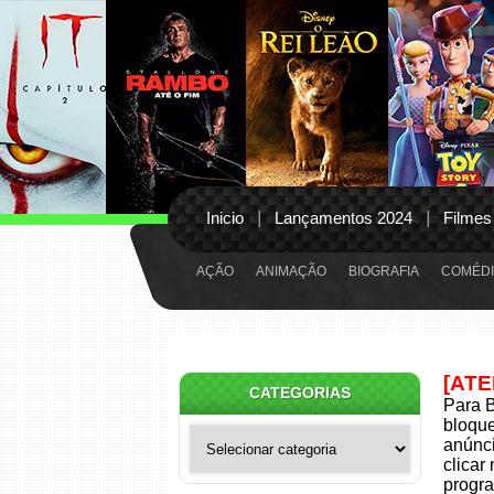
Inicio
Lançamentos 2024
Filmes
AÇÃO
ANIMAÇÃO
BIOGRAFIA
COMÉDI
[AT
CATEGORIAS
Para B
bloqu
Categorias
anúnci
clicar
progra