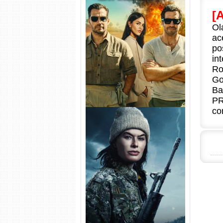
[
Na Zona Cinzenta Torrent
Ol
(2026) WEB-DL 1080p/4K
ac
Dual Áudio
po
in
Ro
Go
Ba
PR
co
Balística Torrent (2025) WEB-
DL 1080p Dual Áudio