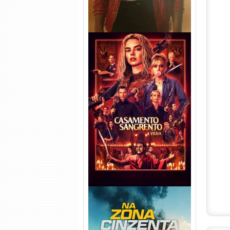
Casamento Sangrento: A
Viúva Torrent (2026) WEB-DL
720p/1080p/4K Dual Áudio