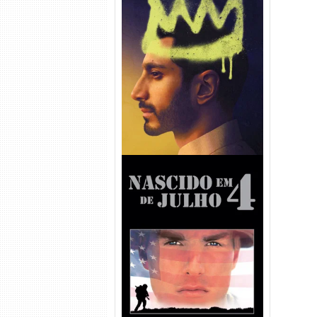
Hamlet Torrent (2026) WEB-
DL 1080p Dual Áudio
Nascido em 4 de Julho
Torrent (1989) WEB-DL 1080p
Dual Áudio