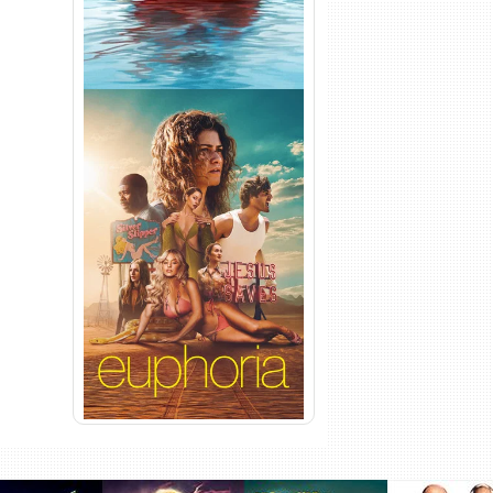
Euphoria 3ª Temporada
Torrent (2026) WEB-DL 1080p
Dual Áudio