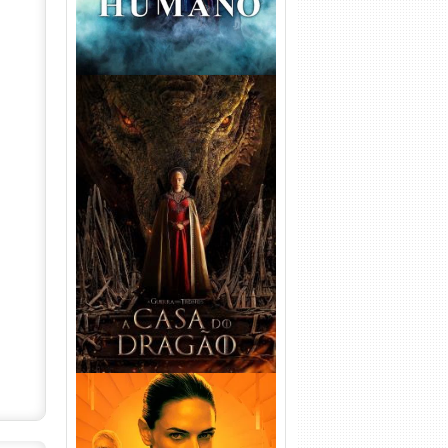
A Casa do Dragão 1ª
Temporada Torrent (2022)
WEB-DL 720p/1080p Dual
Áudio