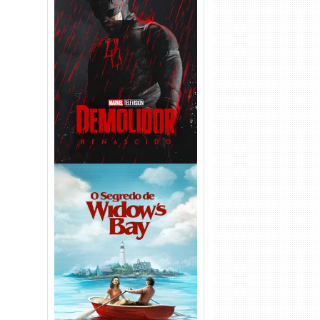
Demolidor: Renascido 2ª
Temporada (2026) WEB-DL
1080p Dual Áudio
O Segredo de Widow’s Bay
1ª Temporada Torrent (2026)
WEB-DL 1080p Dual Áudio