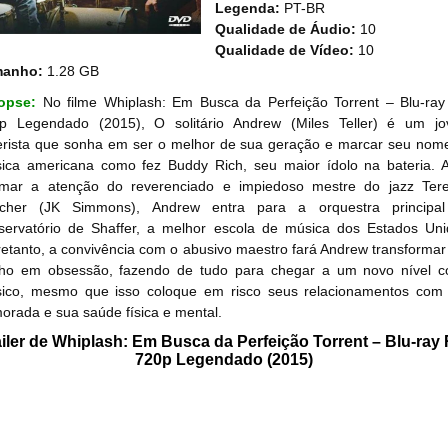
Legenda:
PT-BR
Qualidade de Áudio:
10
Qualidade de Vídeo:
10
manho:
1.28 GB
nopse:
No filme Whiplash: Em Busca da Perfeição Torrent – Blu-ray
p Legendado (2015), O solitário Andrew (Miles Teller) é um j
erista que sonha em ser o melhor de sua geração e marcar seu nom
ica americana como fez Buddy Rich, seu maior ídolo na bateria. 
mar a atenção do reverenciado e impiedoso mestre do jazz Ter
tcher (JK Simmons), Andrew entra para a orquestra principa
servatório de Shaffer, a melhor escola de música dos Estados Uni
retanto, a convivência com o abusivo maestro fará Andrew transformar
ho em obsessão, fazendo de tudo para chegar a um novo nível 
ico, mesmo que isso coloque em risco seus relacionamentos com
orada e sua saúde física e mental.
ailer de Whiplash: Em Busca da Perfeição Torrent – Blu-ray 
720p Legendado (2015)