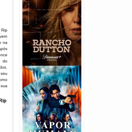
Rancho Dutton 1ª
Temporada Torrent (2026)
WEB-DL 1080p Dual Áudio
 Rip
ovem
e na
Após
ence
l do
dos.
 seu
como
 sua
Rip
Vapor Humano 1ª Temporada
Torrent (2026) WEB-DL 1080p
Dual Áudio