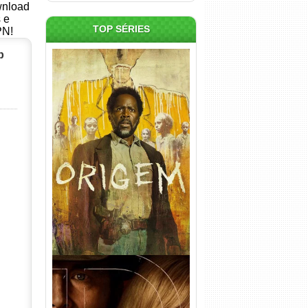
ownload
s e
TOP SÉRIES
PN!
p
Origem 4ª Temporada Torrent
(2026) WEB-DL 1080p/4K
Dual Áudio