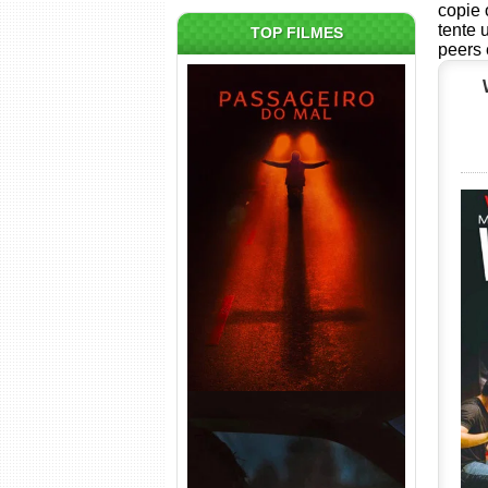
copie 
tente 
TOP FILMES
peers 
Passageiro do Mal Torrent
(2026) WEB-DL 1080p Dual
Áudio