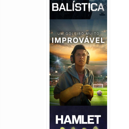
Um Goleiro Muito Improvável
Torrent (2026) WEB-DL 1080p
Dual Áudio