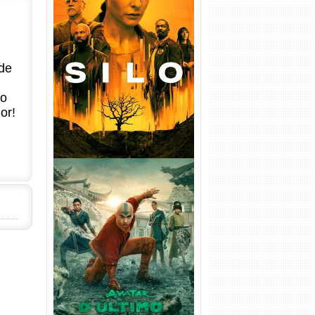
Silo 1ª Temporada Torrent
(2023) WEB-DL
720p/1080p/4K Dual Áudio
de
no
or!
Avatar: O Último Mestre do
Ar 2ª Temporada Torrent
(2026) WEB-DL 1080p Dual
Áudio