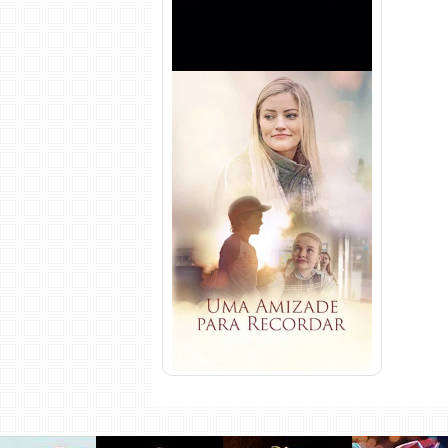
Uma Amizade para Recordar
Torrent (2025) WEB-DL 1080p
Dual Áudio