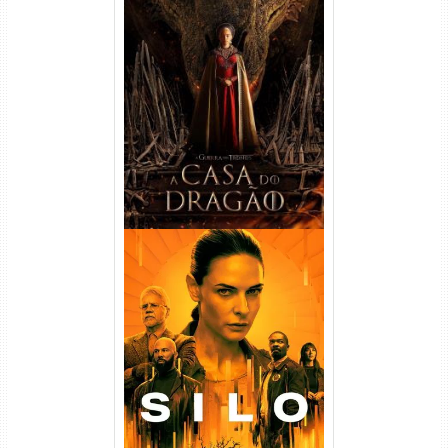
A Casa do Dragão 1ª
Temporada Torrent (2022)
WEB-DL 720p/1080p Dual
Áudio
Silo 1ª Temporada Torrent
(2023) WEB-DL
720p/1080p/4K Dual Áudio