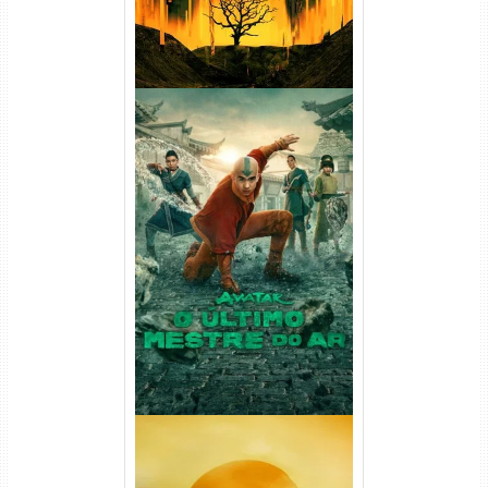
Avatar: O Último Mestre do
Ar 2ª Temporada Torrent
(2026) WEB-DL 1080p Dual
Áudio