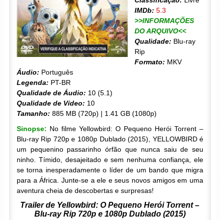
Classificação:
Livre
IMDb:
5.3
>>INFORMAÇÕES
DO ARQUIVO<<
Qualidade:
Blu-ray
Rip
Formato:
MKV
Áudio:
Português
Legenda:
PT-BR
Qualidade de Áudio:
10 (5.1)
Qualidade de Vídeo:
10
Tamanho:
885 MB (720p) | 1.41 GB (1080p)
Sinopse:
No filme Yellowbird: O Pequeno Herói Torrent –
Blu-ray Rip 720p e 1080p Dublado (2015), YELLOWBIRD é
um pequenino passarinho órfão que nunca saiu de seu
ninho. Tímido, desajeitado e sem nenhuma confiança, ele
se torna inesperadamente o líder de um bando que migra
para a África. Junte-se a ele e seus novos amigos em uma
aventura cheia de descobertas e surpresas!
Trailer de Yellowbird: O Pequeno Herói Torrent –
Blu-ray Rip 720p e 1080p Dublado (2015)