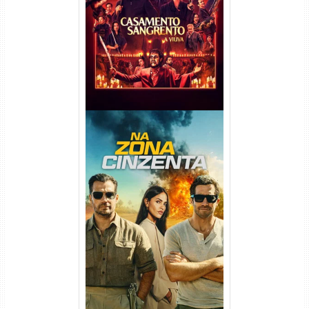
Viúva Torrent (2026) WEB-DL
720p/1080p/4K Dual Áudio
Na Zona Cinzenta Torrent
(2026) WEB-DL 1080p/4K
Dual Áudio