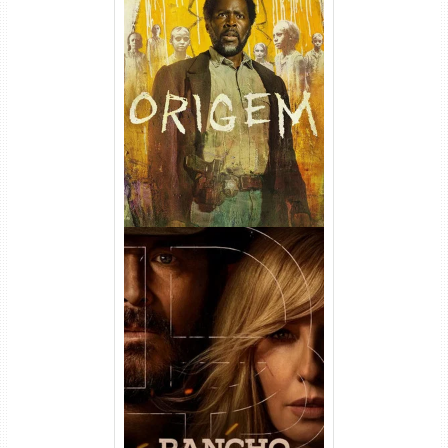
Origem 4ª Temporada Torrent
(2026) WEB-DL 1080p/4K
Dual Áudio
Rancho Dutton 1ª
Temporada Torrent (2026)
WEB-DL 1080p Dual Áudio