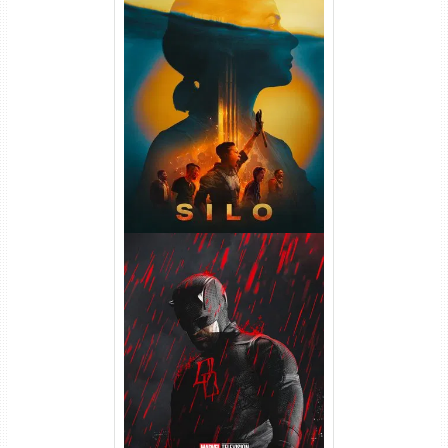
Silo 2ª Temporada (2024)
WEB-DL 1080p Dual Áudio
Demolidor: Renascido 2ª
Temporada (2026) WEB-DL
1080p Dual Áudio