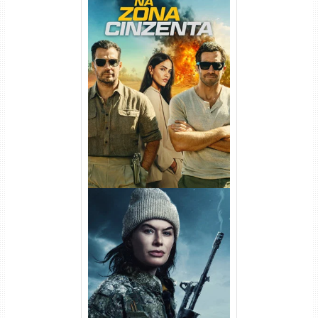
Na Zona Cinzenta Torrent
(2026) WEB-DL 1080p/4K
Dual Áudio
Balística Torrent (2025) WEB-
DL 1080p Dual Áudio