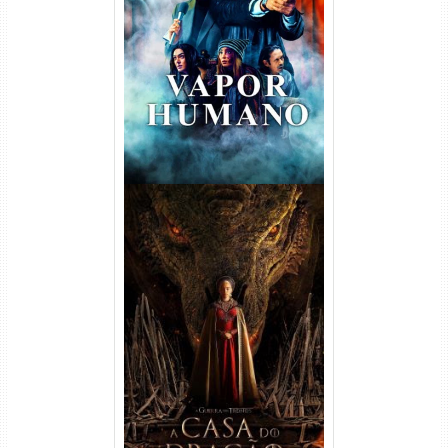
Vapor Humano 1ª Temporada
Torrent (2026) WEB-DL 1080p
Dual Áudio
A Casa do Dragão 1ª
Temporada Torrent (2022)
WEB-DL 720p/1080p Dual
Áudio