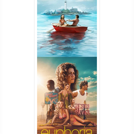
O Segredo de Widow’s Bay
1ª Temporada Torrent (2026)
WEB-DL 1080p Dual Áudio
Euphoria 3ª Temporada
Torrent (2026) WEB-DL 1080p
Dual Áudio