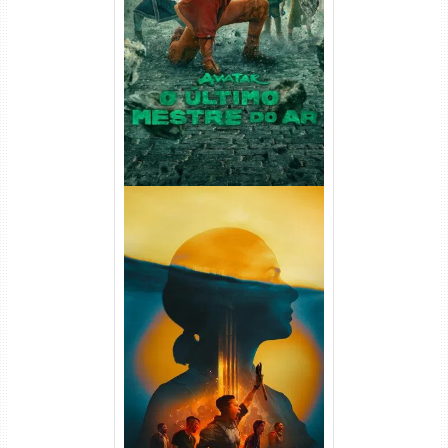
Avatar: O Último Mestre do
Ar 2ª Temporada Torrent
(2026) WEB-DL 1080p Dual
Áudio
Silo 2ª Temporada (2024)
WEB-DL 1080p Dual Áudio