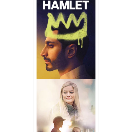
Hamlet Torrent (2026) WEB-
DL 1080p Dual Áudio
Uma Amizade para Recordar
Torrent (2025) WEB-DL 1080p
Dual Áudio