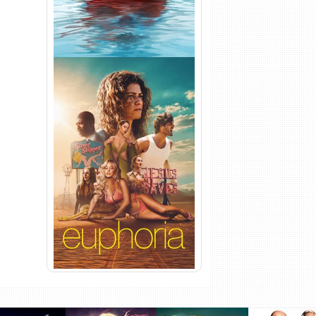
Euphoria 3ª Temporada
Torrent (2026) WEB-DL 1080p
Dual Áudio