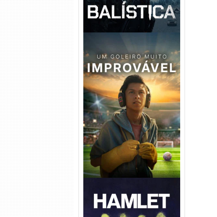
Um Goleiro Muito Improvável
Torrent (2026) WEB-DL 1080p
Dual Áudio