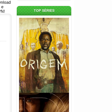
ownload
s e
TOP SÉRIES
PN!
Origem 4ª Temporada Torrent
(2026) WEB-DL 1080p/4K
Dual Áudio