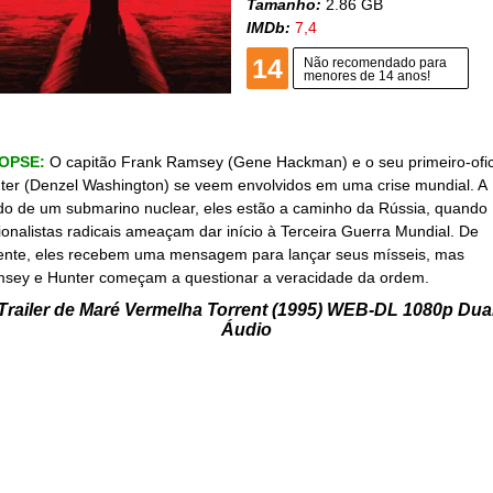
Tamanho:
2.86 GB
IMDb:
7,4
14
Não recomendado para
menores de 14 anos!
NOPSE:
O capitão Frank Ramsey (Gene Hackman) e o seu primeiro-ofic
ter (Denzel Washington) se veem envolvidos em uma crise mundial. A
do de um submarino nuclear, eles estão a caminho da Rússia, quando
ionalistas radicais ameaçam dar início à Terceira Guerra Mundial. De
ente, eles recebem uma mensagem para lançar seus mísseis, mas
sey e Hunter começam a questionar a veracidade da ordem.
Trailer de Maré Vermelha Torrent (1995) WEB-DL 1080p Dua
Áudio