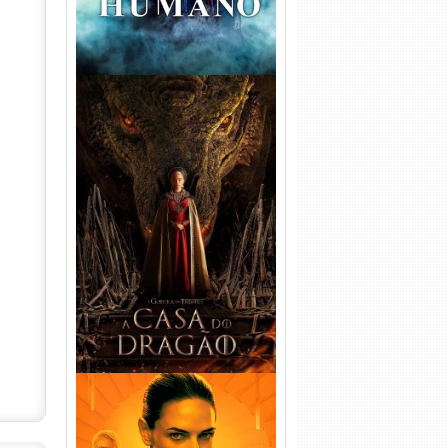
A Casa do Dragão 1ª
Temporada Torrent (2022)
WEB-DL 720p/1080p Dual
Áudio