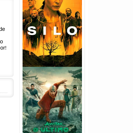
Silo 1ª Temporada Torrent
(2023) WEB-DL
720p/1080p/4K Dual Áudio
de
no
or!
Avatar: O Último Mestre do
Ar 2ª Temporada Torrent
(2026) WEB-DL 1080p Dual
Áudio