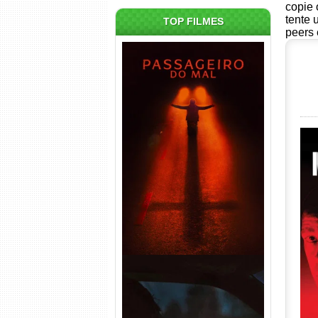
copie 
tente 
TOP FILMES
peers 
Passageiro do Mal Torrent
(2026) WEB-DL 1080p Dual
Áudio