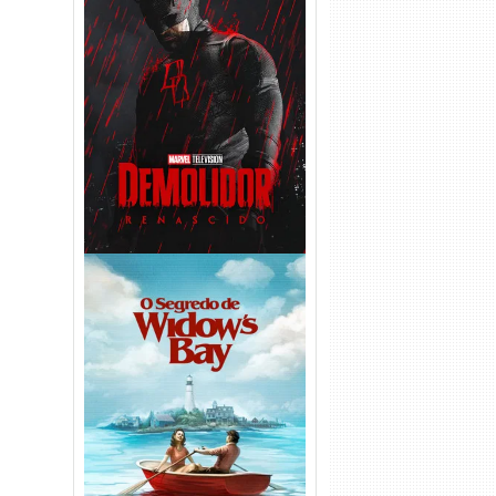
Demolidor: Renascido 2ª
Temporada (2026) WEB-DL
1080p Dual Áudio
O Segredo de Widow’s Bay
1ª Temporada Torrent (2026)
WEB-DL 1080p Dual Áudio