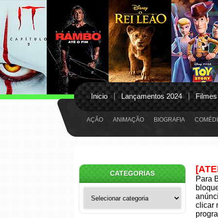
Inicio
Lançamentos 2024
Filmes
AÇÃO
ANIMAÇÃO
BIOGRAFIA
COMÉDI
[AT
CATEGORIAS
Para B
bloqu
Categorias
anúnci
clicar
progra