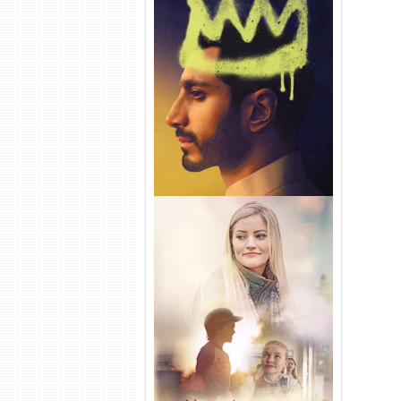
Hamlet Torrent (2026) WEB-
DL 1080p Dual Áudio
Uma Amizade para Recordar
Torrent (2025) WEB-DL 1080p
Dual Áudio