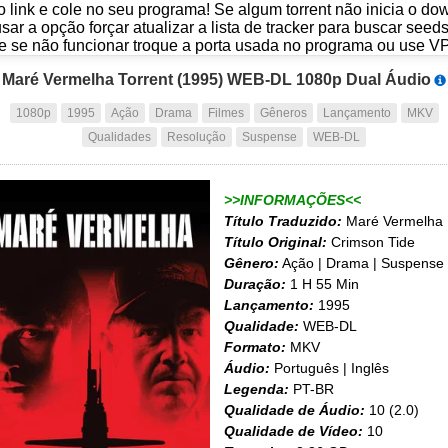
o link e cole no seu programa! Se algum torrent não inicia o d
usar a opção forçar atualizar a lista de tracker para buscar seed
e se não funcionar troque a porta usada no programa ou use V
Maré Vermelha Torrent (1995) WEB-DL 1080p Dual Áudio
1080p
1995
Ação
Drama
Filmes
Gêneros
Lançamento
MKV
Qualidades
Resolução
Suspense
WEB-DL
>>INFORMAÇÕES<<
Título Traduzido:
Maré Vermelha
Título Original:
Crimson Tide
Gênero:
Ação | Drama | Suspense
Duração:
1 H 55 Min
Lançamento:
1995
Qualidade:
WEB-DL
Formato:
MKV
Áudio:
Português | Inglês
Legenda:
PT-BR
Qualidade de Áudio:
10 (2.0)
Qualidade de Vídeo:
10