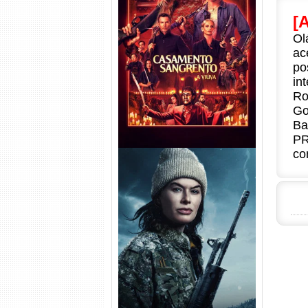
[
Casamento Sangrento: A
Ol
Viúva Torrent (2026) WEB-DL
ac
720p/1080p/4K Dual Áudio
po
in
Ro
Go
Ba
PR
co
Balística Torrent (2025) WEB-
DL 1080p Dual Áudio