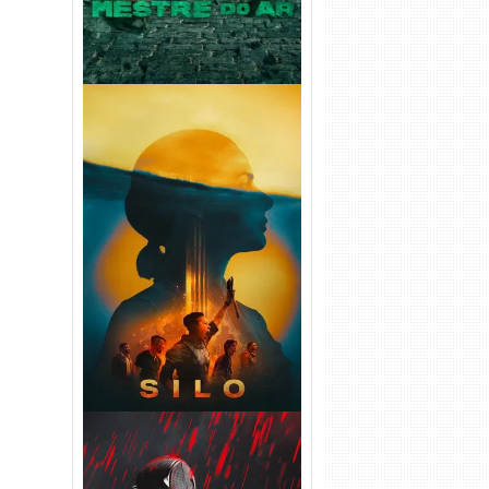
Silo 2ª Temporada (2024)
WEB-DL 1080p Dual Áudio