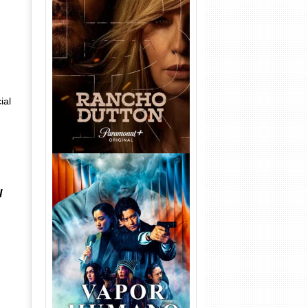
Rancho Dutton 1ª
Temporada Torrent (2026)
WEB-DL 1080p Dual Áudio
ial
l
Vapor Humano 1ª Temporada
Torrent (2026) WEB-DL 1080p
Dual Áudio